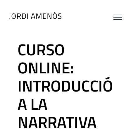
Skip
to
content
CURSO
ONLINE:
INTRODUCCIÓN
A LA
NARRATIVA